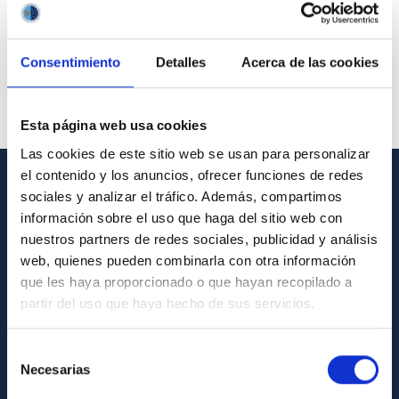
Consentimiento
Detalles
Acerca de las cookies
Esta página web usa cookies
Las cookies de este sitio web se usan para personalizar
el contenido y los anuncios, ofrecer funciones de redes
sociales y analizar el tráfico. Además, compartimos
GENERAL INFORMATION
información sobre el uso que haga del sitio web con
Contact
nuestros partners de redes sociales, publicidad y análisis
web, quienes pueden combinarla con otra información
How to get to the IAC
que les haya proporcionado o que hayan recopilado a
List of personnel
partir del uso que haya hecho de sus servicios.
Library
Selección
General register
Necesarias
de
consentimiento