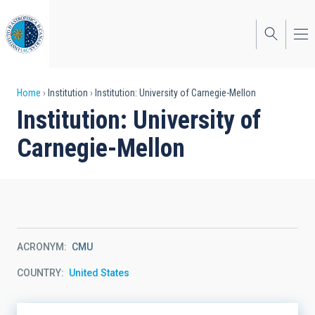
Skip
to
main
content
Breadcrumb
Home
Institution
Institution: University of Carnegie-Mellon
Institution: University of
Carnegie-Mellon
ACRONYM
CMU
COUNTRY
United States