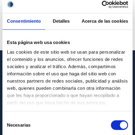
Consentimiento
Detalles
Acerca de las cookies
Esta página web usa cookies
Las cookies de este sitio web se usan para personalizar
el contenido y los anuncios, ofrecer funciones de redes
sociales y analizar el tráfico. Además, compartimos
GENERAL INFORMATION
información sobre el uso que haga del sitio web con
Contact
nuestros partners de redes sociales, publicidad y análisis
web, quienes pueden combinarla con otra información
How to get to the IAC
que les haya proporcionado o que hayan recopilado a
List of personnel
partir del uso que haya hecho de sus servicios.
Library
Selección
General register
Necesarias
de
consentimiento