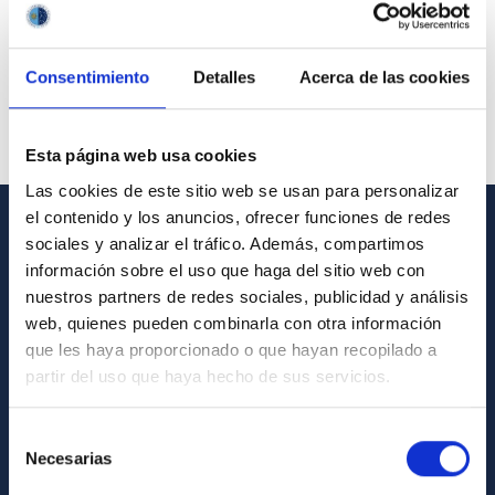
Consentimiento
Detalles
Acerca de las cookies
Esta página web usa cookies
Las cookies de este sitio web se usan para personalizar
el contenido y los anuncios, ofrecer funciones de redes
sociales y analizar el tráfico. Además, compartimos
GENERAL INFORMATION
información sobre el uso que haga del sitio web con
Contact
nuestros partners de redes sociales, publicidad y análisis
web, quienes pueden combinarla con otra información
How to get to the IAC
que les haya proporcionado o que hayan recopilado a
List of personnel
partir del uso que haya hecho de sus servicios.
Library
Selección
General register
Necesarias
de
consentimiento