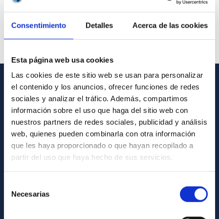
Consentimiento
Detalles
Acerca de las cookies
Esta página web usa cookies
Las cookies de este sitio web se usan para personalizar
el contenido y los anuncios, ofrecer funciones de redes
GENERAL INFORMATION
sociales y analizar el tráfico. Además, compartimos
información sobre el uso que haga del sitio web con
Contact
nuestros partners de redes sociales, publicidad y análisis
How to get to the IAC
web, quienes pueden combinarla con otra información
que les haya proporcionado o que hayan recopilado a
List of personnel
partir del uso que haya hecho de sus servicios.
Library
General register
Selección
Necesarias
de
ABOUT THE IAC
consentimiento