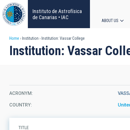
Skip
to
Instituto de Astrofísica
main
de Canarias • IAC
ABOUT US
content
Main
Breadcrumb
Home
Institution
Institution: Vassar College
navigat
Institution: Vassar Coll
ACRONYM
VASS
COUNTRY
Unite
TITLE