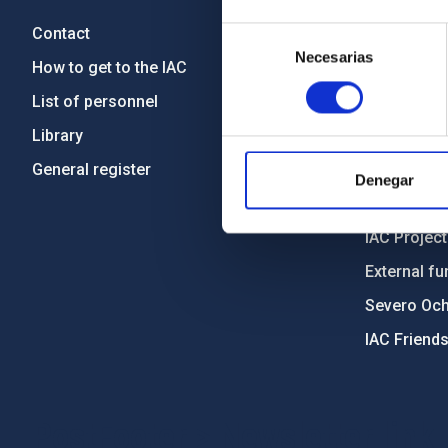
Contact
Legislation
Selección
Necesarias
de
How to get to the IAC
Transpare
consentimiento
List of personnel
Code of eth
Library
Gender equa
General register
Environment
Denegar
Forever IA
IAC Projec
External fu
Severo Oc
IAC Friend
PostFooter > Newsletter link