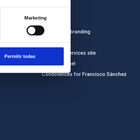
Employment
Marketing
Tenders
Institutional branding
RSS
Electronic services site
Permitir todas
Ethics channel
Condolences for Francisco Sánchez