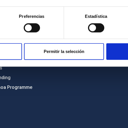
Sitemap
Preferencias
Estadística
ncy
Privacy policy
ics and anti-fraud policy
Legal notice
lity and diversity
Cookies policy
 and Sustainability
Accessibility
Permitir la selección
C
ts
nding
hoa Programme
s