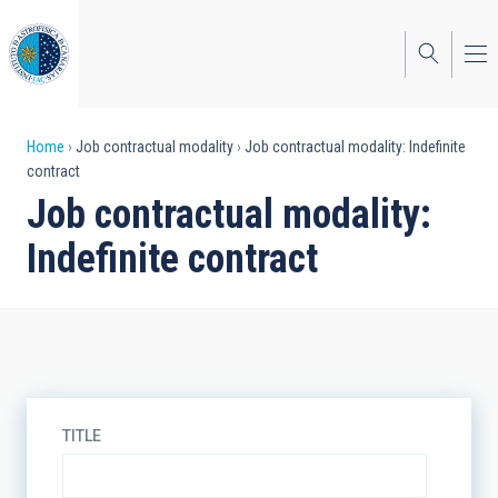
Skip
to
main
content
Breadcrumb
Home
Job contractual modality
Job contractual modality: Indefinite
contract
Job contractual modality:
Indefinite contract
TITLE