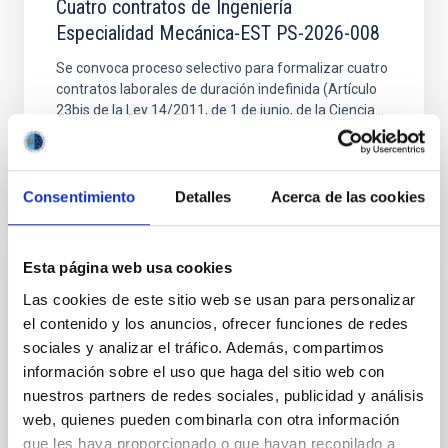
Cuatro contratos de Ingeniería
Especialidad Mecánica-EST PS-2026-008
Se convoca proceso selectivo para formalizar cuatro
contratos laborales de duración indefinida (Artículo
23bis de la Ley 14/2011, de 1 de junio, de la Ciencia...
Consentimiento
Detalles
Acerca de las cookies
Esta página web usa cookies
JOB
Las cookies de este sitio web se usan para personalizar
Dos contratos - Ingeniería Especialidad
el contenido y los anuncios, ofrecer funciones de redes
Mecánica- GTCAO.PS-2026-057
sociales y analizar el tráfico. Además, compartimos
información sobre el uso que haga del sitio web con
Se convoca proceso selectivo para formalizar un
nuestros partners de redes sociales, publicidad y análisis
contrato laboral de duración indefinida (Artículo 23bis
web, quienes pueden combinarla con otra información
de la Ley 14/2011, de 1 de junio, de la Ciencia, la...
que les haya proporcionado o que hayan recopilado a