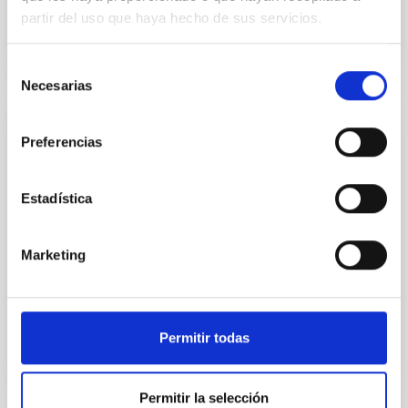
partir del uso que haya hecho de sus servicios.
Selección
Necesarias
de
consentimiento
JOB
Preferencias
Dos Contratos- Ingenieros/as-
Software_SIGE-ESPACIO. PS-2025-052
Estadística
Se convoca proceso selectivo para la contratación de
dos Ingenieros/as, fuera de Convenio, en la
Marketing
modalidad de contrato laboral de actividades
científico...
Permitir todas
Permitir la selección