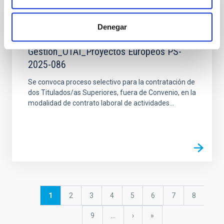
JOB
Denegar
Dos Contratos- Titulados/as Superiores-
Gestión_OTAI_Proyectos Europeos PS-
2025-086
Se convoca proceso selectivo para la contratación de
dos Titulados/as Superiores, fuera de Convenio, en la
modalidad de contrato laboral de actividades...
Pagination
Current
1
Page
2
Page
3
Page
4
Page
5
Page
6
Page
7
Page
8
page
Page
9
…
Next
›
last
»
page
page