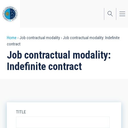
Skip
to
main
content
Breadcrumb
Home
Job contractual modality
Job contractual modality: Indefinite
contract
Job contractual modality:
Indefinite contract
TITLE