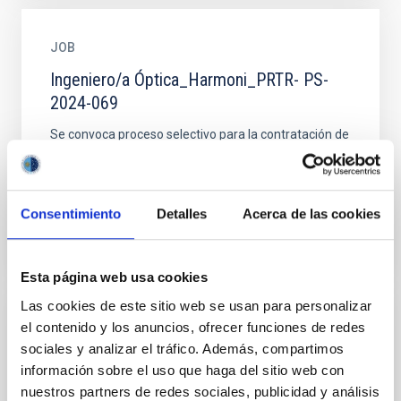
JOB
Ingeniero/a Óptica_Harmoni_PRTR- PS-
2024-069
Se convoca proceso selectivo para la contratación de
un/a Ingeniero/a, fuera de Convenio, en la modalidad
de contrato laboral de duración determinada y que...
Consentimiento
Detalles
Acerca de las cookies
Esta página web usa cookies
Las cookies de este sitio web se usan para personalizar
el contenido y los anuncios, ofrecer funciones de redes
JOB
sociales y analizar el tráfico. Además, compartimos
One Postdoctoral Contract
información sobre el uso que haga del sitio web con
Characterization of Amino Acids 2022 (PS-
nuestros partners de redes sociales, publicidad y análisis