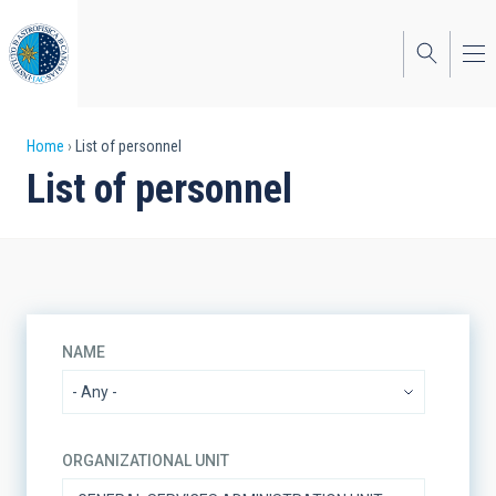
Skip
to
main
content
Breadcrumb
Home
List of personnel
List of personnel
NAME
ORGANIZATIONAL UNIT