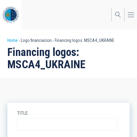
Skip
to
main
content
Breadcrumb
Home
Logo financiacion
Financing logos: MSCA4_UKRAINE
Financing logos:
MSCA4_UKRAINE
TITLE