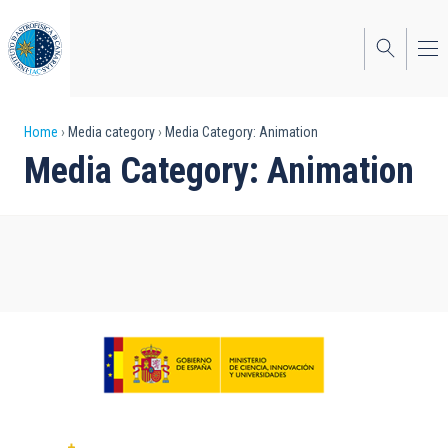
Skip
to
main
content
Breadcrumb
Home
Media category
Media Category: Animation
Media Category: Animation