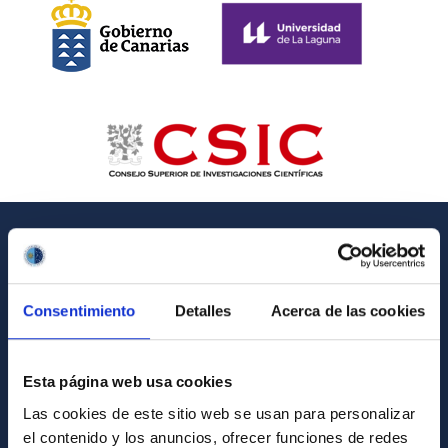
GENERAL INFORMATION
Contact
Consentimiento
Detalles
Acerca de las cookies
How to get to the IAC
List of personnel
Esta página web usa cookies
Library
Las cookies de este sitio web se usan para personalizar
el contenido y los anuncios, ofrecer funciones de redes
General register