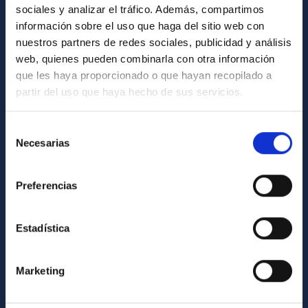
sociales y analizar el tráfico. Además, compartimos
información sobre el uso que haga del sitio web con
ABOUT THE IAC
nuestros partners de redes sociales, publicidad y análisis
Legislation
web, quienes pueden combinarla con otra información
que les haya proporcionado o que hayan recopilado a
Transparency
partir del uso que haya hecho de sus servicios.
Code of ethics and anti-fraud policy
Gender equality and diversity
Selección
Necesarias
de
Environment and Sustainability
consentimiento
Forever IAC
Preferencias
IAC Projects
External funding
Estadística
Severo Ochoa Programme
IAC Friends
Marketing
IAC PORTAL