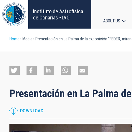
Skip
to
Instituto de Astrofísica
main
de Canarias • IAC
ABOUT US
content
Main
Breadcrumb
Home
Media
Presentación en La Palma de la exposición “FEDER, mirand
navigat
Presentación en La Palma de 
DOWNLOAD