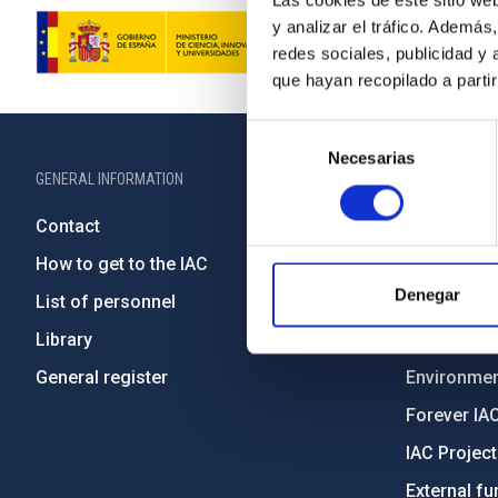
Las cookies de este sitio we
y analizar el tráfico. Ademá
redes sociales, publicidad y
que hayan recopilado a parti
Selección
Necesarias
de
GENERAL INFORMATION
ABOUT THE IA
consentimiento
Contact
Legislation
How to get to the IAC
Transpare
Denegar
List of personnel
Code of eth
Library
Gender equa
General register
Environment
Forever IA
IAC Projec
External fu