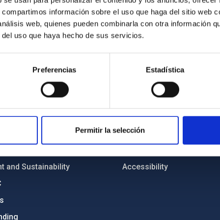
b se usan para personalizar el contenido y los anuncios, ofrecer
s, compartimos información sobre el uso que haga del sitio web 
 análisis web, quienes pueden combinarla con otra información q
r del uso que haya hecho de sus servicios.
Preferencias
Estadística
C
IAC PORTAL
Sitemap
ncy
Privacy policy
Permitir la selección
ics and anti-fraud policy
Legal notice
lity and diversity
Cookies policy
 and Sustainability
Accessibility
C
ts
nding