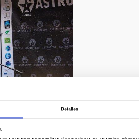
 el cielo”
2/2019
Detalles
ván Jiménez
s