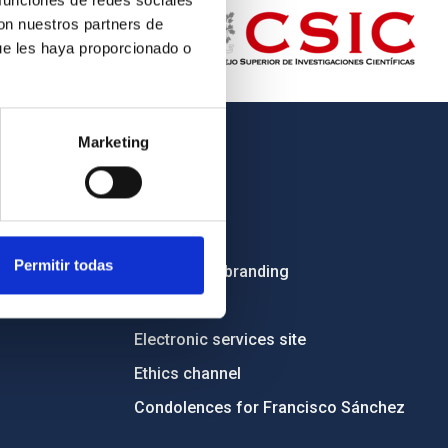
 funciones de redes sociales
con nuestros partners de
ue les haya proporcionado o
Marketing
OTHER LINKS
Employment
Tenders
Permitir todas
Institutional branding
RSS
Electronic services site
Ethics channel
Condolences for Francisco Sánchez