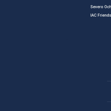
Severo Oc
IAC Friend
PostFooter > Newsletter link