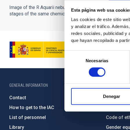
Image of the R Aquarii nebula taken with the Nordic Optica
Esta página web usa cookie
stages of the same chemical element, oxygen. Credit: R. Cor
Las cookies de este sitio we
y analizar el tráfico. Ademá
redes sociales, publicidad y
que hayan recopilado a parti
Selección
Necesarias
de
consentimiento
GENERAL INFORMATION
ABOUT THE IA
Denegar
Contact
Legislation
How to get to the IAC
Transpare
List of personnel
Code of eth
Library
Gender equa