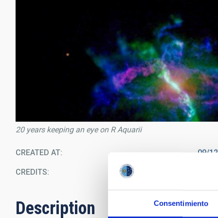
20 years keeping an eye on R Aquarii
CREATED AT
09/1
CREDITS
R 
Description
Consentimiento