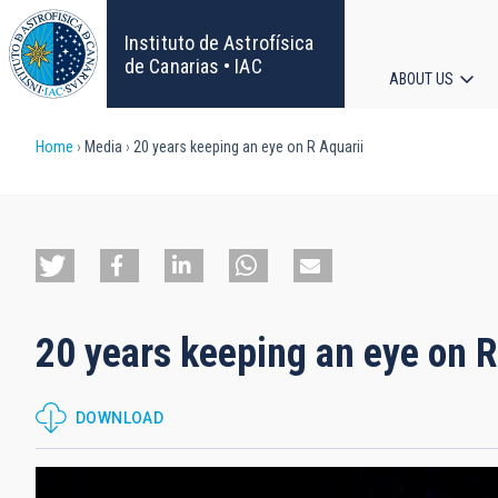
Skip
to
Instituto de Astrofísica
main
de Canarias • IAC
ABOUT US
content
Main
Breadcrumb
Home
Media
20 years keeping an eye on R Aquarii
navigat
20 years keeping an eye on R
DOWNLOAD