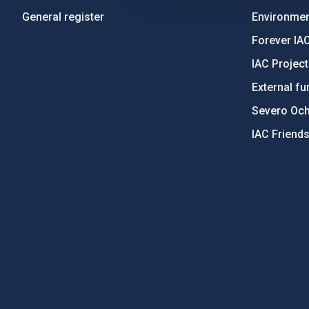
General register
Environment
Forever IA
IAC Projec
External fu
Severo Oc
IAC Friend
PostFooter > Newsletter link