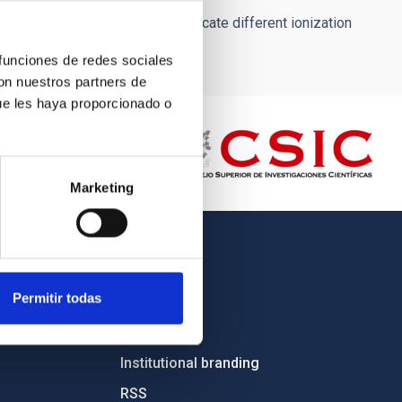
(ORM) in La Palma. Colours indicate different ionization
 funciones de redes sociales
con nuestros partners de
ue les haya proporcionado o
Marketing
OTHER LINKS
Permitir todas
Employment
Tenders
Institutional branding
RSS