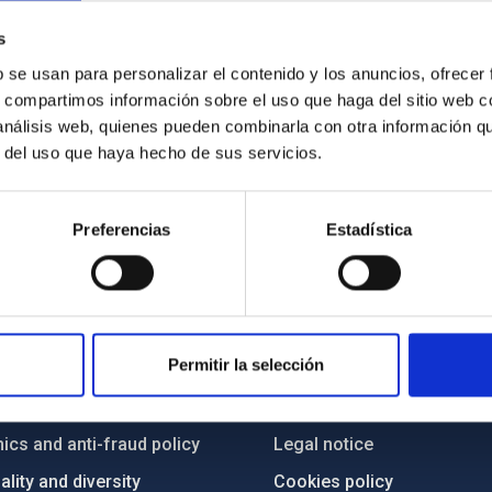
l Telescope (NOT) at the Observatory of Roque de los Muchachos 
s
radi - Daniel López.
b se usan para personalizar el contenido y los anuncios, ofrecer
s, compartimos información sobre el uso que haga del sitio web 
 análisis web, quienes pueden combinarla con otra información q
r del uso que haya hecho de sus servicios.
Preferencias
Estadística
C
IAC PORTAL
Permitir la selección
Sitemap
ncy
Privacy policy
ics and anti-fraud policy
Legal notice
lity and diversity
Cookies policy