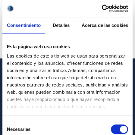
Consentimiento
Detalles
Acerca de las cookies
Esta página web usa cookies
Las cookies de este sitio web se usan para personalizar
el contenido y los anuncios, ofrecer funciones de redes
sociales y analizar el tráfico. Además, compartimos
GENERAL INFORMATION
información sobre el uso que haga del sitio web con
nuestros partners de redes sociales, publicidad y análisis
Contact
web, quienes pueden combinarla con otra información
How to get to the IAC
que les haya proporcionado o que hayan recopilado a
partir del uso que haya hecho de sus servicios.
List of personnel
Library
Selección
Necesarias
General register
de