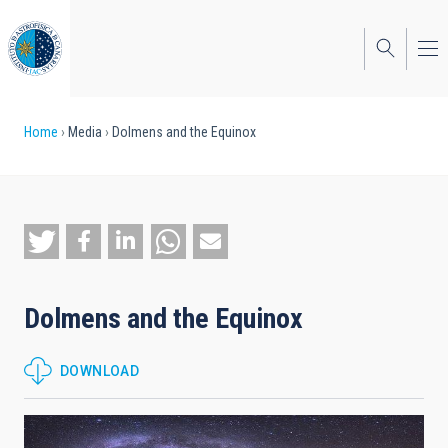
Skip
to
main
content
Breadcrumb
Home
Media
Dolmens and the Equinox
Dolmens and the Equinox
DOWNLOAD