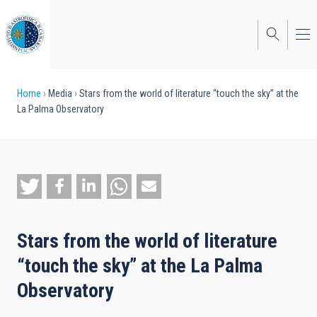
Skip
to
main
content
Breadcrumb
Home
Media
Stars from the world of literature “touch the sky” at the
La Palma Observatory
Stars from the world of literature
“touch the sky” at the La Palma
Observatory