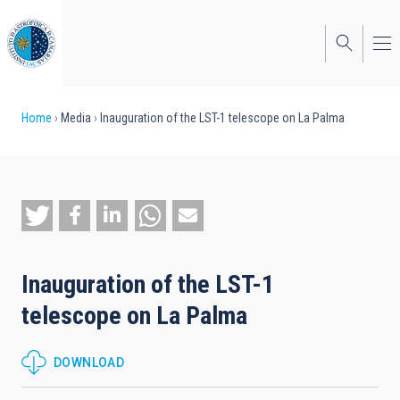
Skip
to
main
content
Breadcrumb
Home
Media
Inauguration of the LST-1 telescope on La Palma
Inauguration of the LST-1
telescope on La Palma
DOWNLOAD