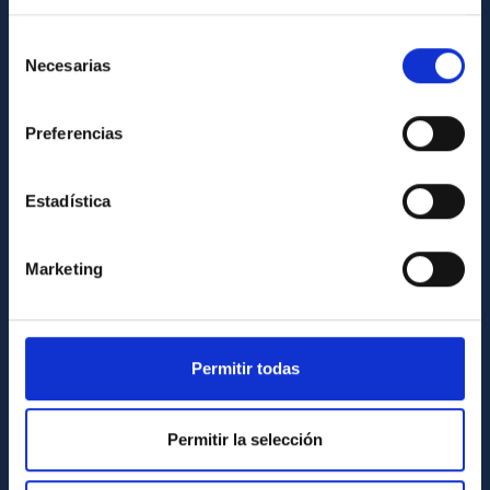
Contact
How to get to the IAC
Selección
Necesarias
de
List of personnel
consentimiento
Library
Preferencias
General register
Estadística
ABOUT THE IAC
Legislation
Marketing
Transparency
Code of ethics and anti-fraud policy
Gender equality and diversity
Permitir todas
Environment and Sustainability
Permitir la selección
Forever IAC
IAC Projects