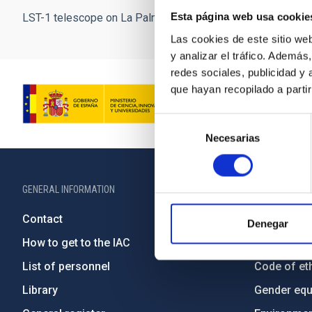
Esta página web usa cookie
LST-1 telescope on La Palma. Credits: Iván Jiménez Monta
Las cookies de este sitio we
y analizar el tráfico. Ademá
redes sociales, publicidad y
que hayan recopilado a parti
Selección
Necesarias
de
consentimiento
GENERAL INFORMATION
ABOUT THE IA
Contact
Legislation
Denegar
How to get to the IAC
Transpare
List of personnel
Code of eth
Library
Gender equa