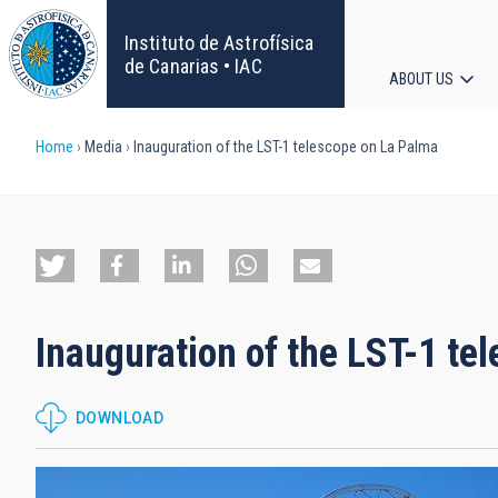
Skip
to
Instituto de Astrofísica
main
de Canarias • IAC
ABOUT US
content
Main
Breadcrumb
Home
Media
Inauguration of the LST-1 telescope on La Palma
navigat
Inauguration of the LST-1 te
DOWNLOAD