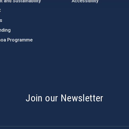
 and Sustainability
Accessibility
C
ts
nding
hoa Programme
s
Join our Newsletter