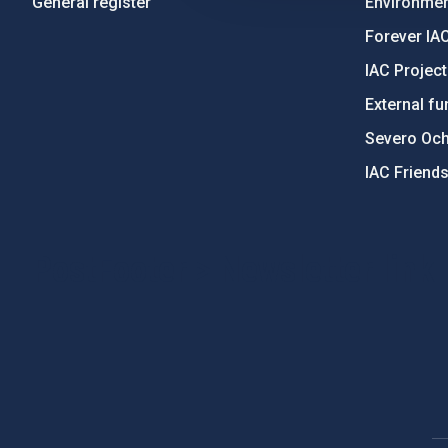
General register
Environment
Forever IA
IAC Projec
External fu
Severo Oc
IAC Friend
PostFooter > Newsletter link