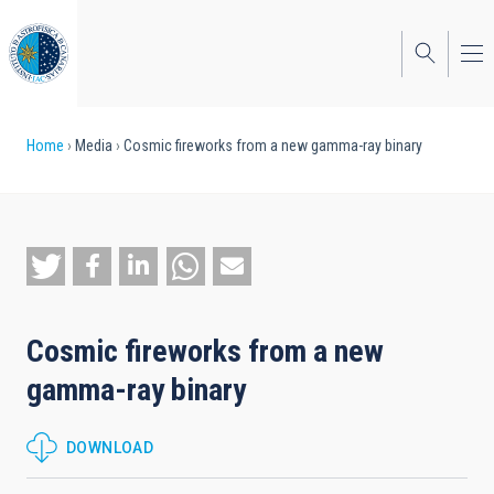
Skip
to
main
content
Breadcrumb
Home
Media
Cosmic fireworks from a new gamma-ray binary
Cosmic fireworks from a new
gamma-ray binary
DOWNLOAD