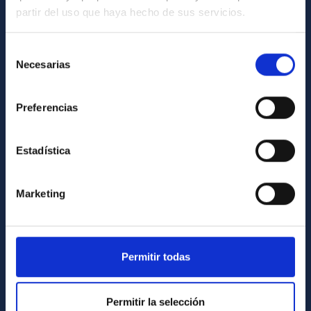
partir del uso que haya hecho de sus servicios.
GENERAL INFORMATION
Contact
Selección
Necesarias
de
How to get to the IAC
consentimiento
List of personnel
Preferencias
Library
General register
Estadística
ABOUT THE IAC
Marketing
Legislation
Transparency
Code of ethics and anti-fraud policy
Permitir todas
Gender equality and diversity
Permitir la selección
Environment and Sustainability