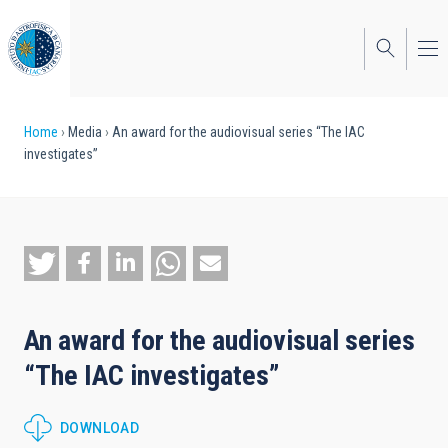
Skip
to
main
content
Breadcrumb
Home
Media
An award for the audiovisual series “The IAC
investigates”
An award for the audiovisual series
“The IAC investigates”
DOWNLOAD