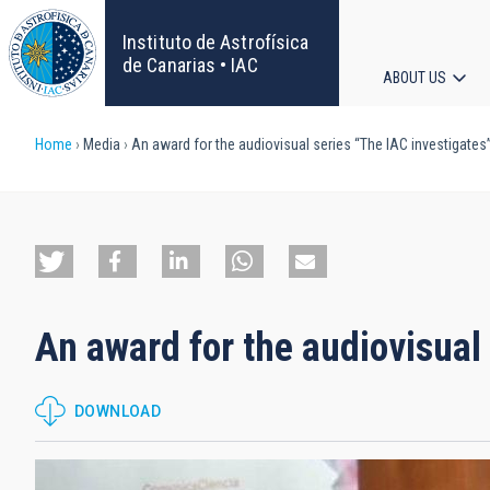
Skip
to
Instituto de Astrofísica
main
de Canarias • IAC
ABOUT US
content
Main
Breadcrumb
Home
Media
An award for the audiovisual series “The IAC investigates
navigat
An award for the audiovisual
DOWNLOAD