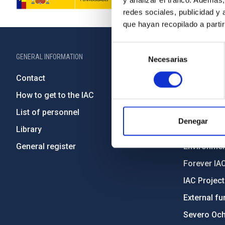
y analizar el tráfico. Ademá
redes sociales, publicidad y
que hayan recopilado a parti
Selección
GENERAL INFORMATION
ABOUT THE IA
Necesarias
de
consentimiento
Contact
Legislation
How to get to the IAC
Transpare
List of personnel
Code of eth
Denegar
Library
Gender equa
General register
Environment
Forever IA
IAC Projec
External fu
Severo Oc