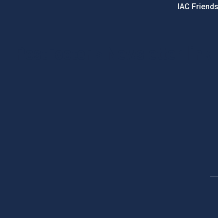
IAC Friend
PostFooter > Newsletter link