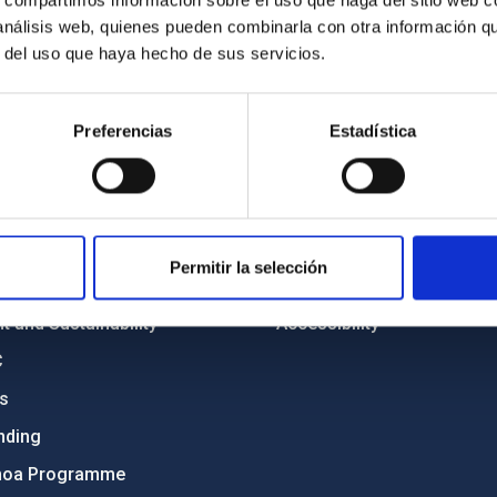
s, compartimos información sobre el uso que haga del sitio web 
 análisis web, quienes pueden combinarla con otra información q
r del uso que haya hecho de sus servicios.
C
IAC PORTAL
Preferencias
Estadística
Sitemap
ncy
Privacy policy
ics and anti-fraud policy
Legal notice
Permitir la selección
lity and diversity
Cookies policy
 and Sustainability
Accessibility
C
ts
nding
hoa Programme