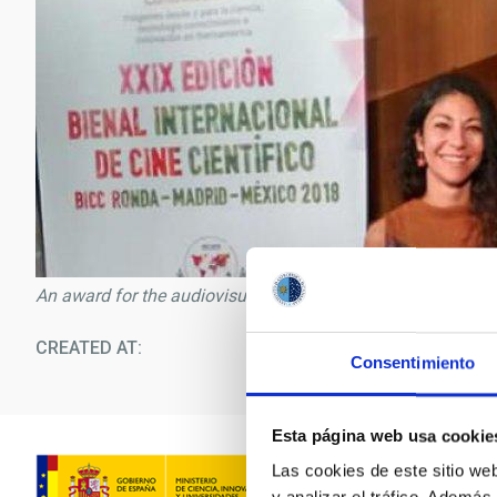
An award for the audiovisual series “The IAC investigates”
CREATED AT
09/1
Consentimiento
Esta página web usa cookie
Las cookies de este sitio we