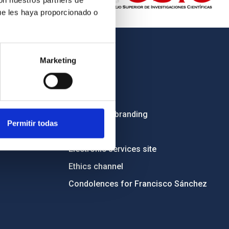
con nuestros partners de
ue les haya proporcionado o
OTHER LINKS
Marketing
Employment
Tenders
Institutional branding
Permitir todas
RSS
Electronic services site
Ethics channel
Condolences for Francisco Sánchez