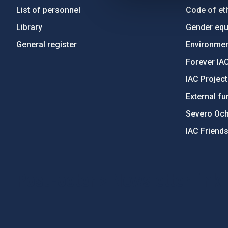
List of personnel
Code of eth
Library
Gender equa
General register
Environment
Forever IA
IAC Projec
External fu
Severo Oc
IAC Friend
PostFooter > Newsletter link