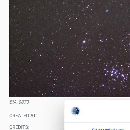
BIA_0073
CREATED AT
02/03/2011
CREDITS
Oswaldo González