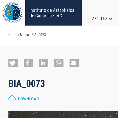
Skip
to
Instituto de Astrofísica
main
de Canarias • IAC
ABOUT US
content
Main
Breadcrumb
Home
Media
BIA_0073
navigat
BIA_0073
DOWNLOAD