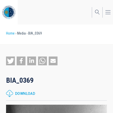
Skip
to
main
content
Breadcrumb
Home
Media
BIA_0369
BIA_0369
DOWNLOAD