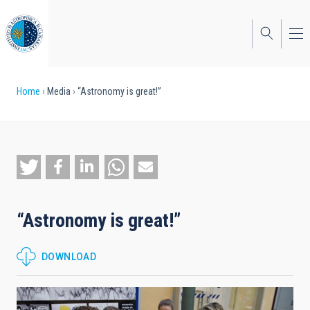
Skip
to
main
content
Breadcrumb
Home
Media
“Astronomy is great!”
“Astronomy is great!”
DOWNLOAD