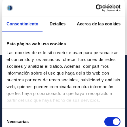
Consentimiento
Detalles
Acerca de las cookies
Esta página web usa cookies
Las cookies de este sitio web se usan para personalizar
el contenido y los anuncios, ofrecer funciones de redes
sociales y analizar el tráfico. Además, compartimos
GENERAL INFORMATION
información sobre el uso que haga del sitio web con
nuestros partners de redes sociales, publicidad y análisis
Contact
web, quienes pueden combinarla con otra información
How to get to the IAC
que les haya proporcionado o que hayan recopilado a
partir del uso que haya hecho de sus servicios.
List of personnel
Library
Selección
Necesarias
General register
de