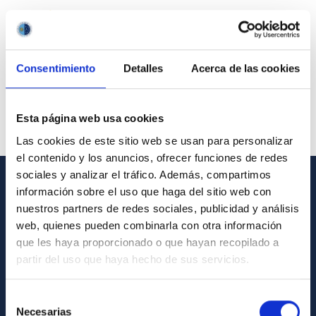
Consentimiento
Detalles
Acerca de las cookies
Esta página web usa cookies
Las cookies de este sitio web se usan para personalizar
el contenido y los anuncios, ofrecer funciones de redes
sociales y analizar el tráfico. Además, compartimos
información sobre el uso que haga del sitio web con
GENERAL INFORMATION
nuestros partners de redes sociales, publicidad y análisis
web, quienes pueden combinarla con otra información
Contact
que les haya proporcionado o que hayan recopilado a
How to get to the IAC
partir del uso que haya hecho de sus servicios.
List of personnel
Selección
Library
Necesarias
de