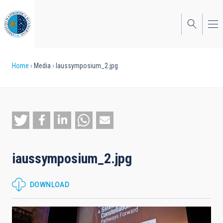
Skip
to
main
content
Breadcrumb
Home
Media
Iaussymposium_2.jpg
iaussymposium_2.jpg
DOWNLOAD