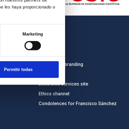
con nuestros partners de
ue les haya proporcionado o
OTHER LINKS
Marketing
Employment
Tenders
Institutional branding
Permitir todas
RSS
Electronic services site
Ethics channel
Condolences for Francisco Sánchez