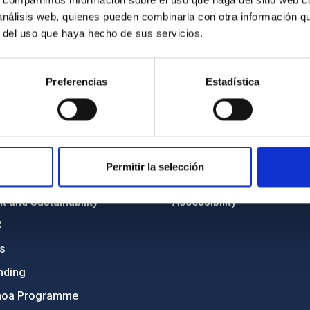
s, compartimos información sobre el uso que haga del sitio web 
 análisis web, quienes pueden combinarla con otra información q
r del uso que haya hecho de sus servicios.
C
IAC PORTAL
Preferencias
Estadística
Sitemap
ncy
Privacy policy
ics and anti-fraud policy
Legal notice
Permitir la selección
lity and diversity
Cookies policy
 and Sustainability
Accessibility
C
ts
nding
hoa Programme