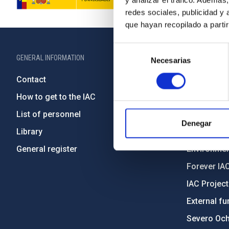
y analizar el tráfico. Ademá
redes sociales, publicidad y
que hayan recopilado a parti
Selección
GENERAL INFORMATION
ABOUT THE IA
Necesarias
de
consentimiento
Contact
Legislation
How to get to the IAC
Transpare
List of personnel
Code of eth
Denegar
Library
Gender equa
General register
Environment
Forever IA
IAC Projec
External fu
Severo Oc