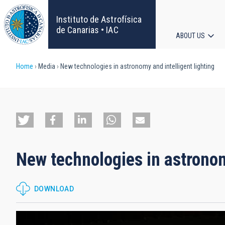
Skip
to
Instituto de Astrofísica
main
de Canarias • IAC
ABOUT US
content
Main
Breadcrumb
Home
Media
New technologies in astronomy and intelligent lighting
navigat
New technologies in astronom
DOWNLOAD