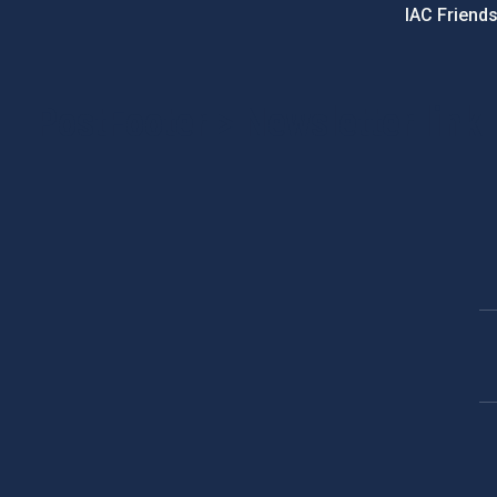
IAC Friend
PostFooter > Newsletter link