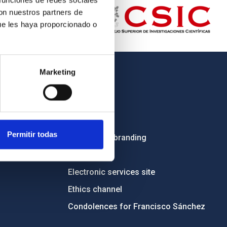
 funciones de redes sociales
con nuestros partners de
ue les haya proporcionado o
Marketing
OTHER LINKS
Employment
Tenders
Permitir todas
Institutional branding
RSS
Electronic services site
Ethics channel
Condolences for Francisco Sánchez