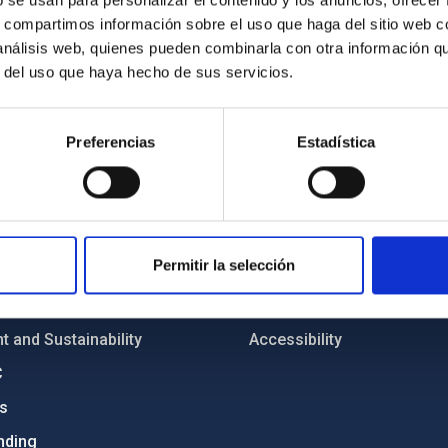
b se usan para personalizar el contenido y los anuncios, ofrecer
s, compartimos información sobre el uso que haga del sitio web 
 análisis web, quienes pueden combinarla con otra información q
r del uso que haya hecho de sus servicios.
Preferencias
Estadística
C
IAC PORTAL
Sitemap
ncy
Privacy policy
Permitir la selección
ics and anti-fraud policy
Legal notice
lity and diversity
Cookies policy
 and Sustainability
Accessibility
C
ts
nding