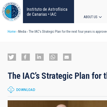
Skip
to
Instituto de Astrofísica
main
de Canarias • IAC
ABOUT US
content
Main
Breadcrumb
Home
Media
The IAC’s Strategic Plan for the next four years is approve
navigat
The IAC’s Strategic Plan for 
DOWNLOAD