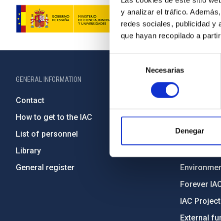
Las cookies de este sitio we
y analizar el tráfico. Ademá
redes sociales, publicidad y
que hayan recopilado a parti
Selección
Necesarias
de
GENERAL INFORMATION
ABOUT THE IA
consentimiento
Contact
Legislation
How to get to the IAC
Transpare
Denegar
List of personnel
Code of eth
Library
Gender equa
General register
Environment
Forever IA
IAC Projec
External fu