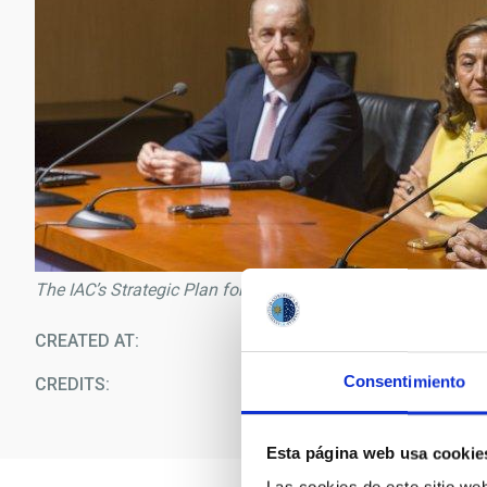
The IAC’s Strategic Plan for the next four years is approved
CREATED AT
09/1
Consentimiento
CREDITS
E
Esta página web usa cookie