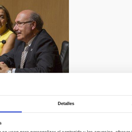
2/2019
Detalles
lena Mora
s