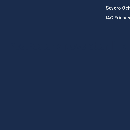
Severo Oc
IAC Friend
PostFooter > Newsletter link