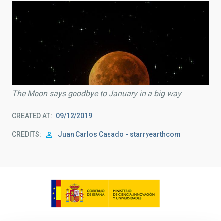
The Moon says goodbye to January in a big way
CREATED AT
09/12/2019
CREDITS
Juan Carlos Casado - starryearthcom