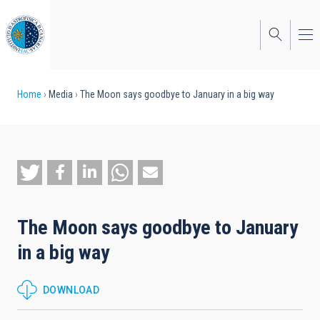
Skip
to
main
content
Breadcrumb
Home
Media
The Moon says goodbye to January in a big way
The Moon says goodbye to January
in a big way
DOWNLOAD