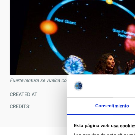
Fuerteventura se vuelca con “Descubre el Universo”
CREATED AT
09/1
Consentimiento
CREDITS
C
Esta página web usa cookie