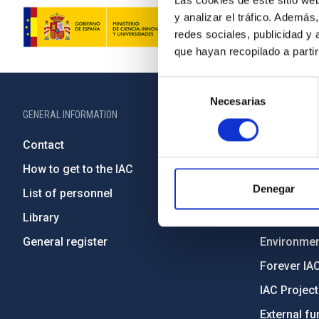
Las cookies de este sitio we
y analizar el tráfico. Ademá
redes sociales, publicidad y
que hayan recopilado a parti
Selección
Necesarias
de
GENERAL INFORMATION
ABOUT THE IA
consentimiento
Contact
Legislation
How to get to the IAC
Transpare
Denegar
List of personnel
Code of eth
Library
Gender equa
General register
Environment
Forever IA
IAC Projec
External fu