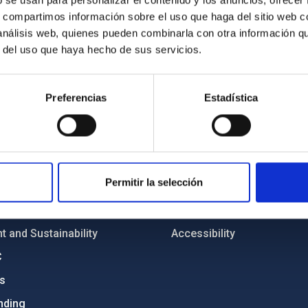
b se usan para personalizar el contenido y los anuncios, ofrecer
s, compartimos información sobre el uso que haga del sitio web 
 análisis web, quienes pueden combinarla con otra información q
r del uso que haya hecho de sus servicios.
Preferencias
Estadística
C
IAC PORTAL
Sitemap
ncy
Privacy policy
Permitir la selección
ics and anti-fraud policy
Legal notice
lity and diversity
Cookies policy
 and Sustainability
Accessibility
C
ts
nding