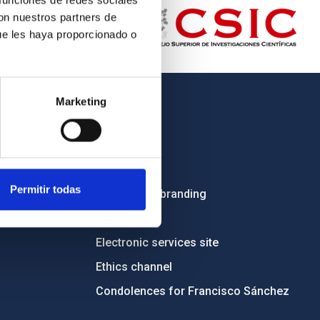
 funciones de redes sociales
con nuestros partners de
ue les haya proporcionado o
Marketing
OTHER LINKS
Employment
Tenders
Permitir todas
Institutional branding
RSS
Electronic services site
Ethics channel
Condolences for Francisco Sánchez