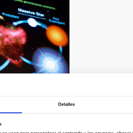
2/2019
Detalles
arlos de Saá
s