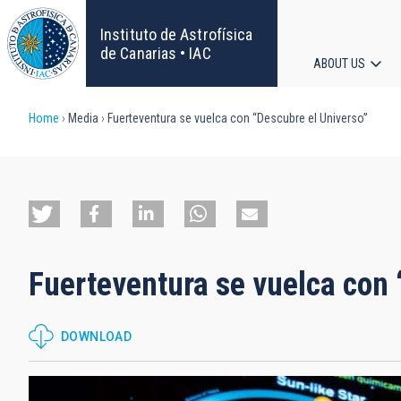
Skip
to
Instituto de Astrofísica
main
de Canarias • IAC
ABOUT US
content
Main
Breadcrumb
Home
Media
Fuerteventura se vuelca con “Descubre el Universo”
navigat
Fuerteventura se vuelca con 
DOWNLOAD