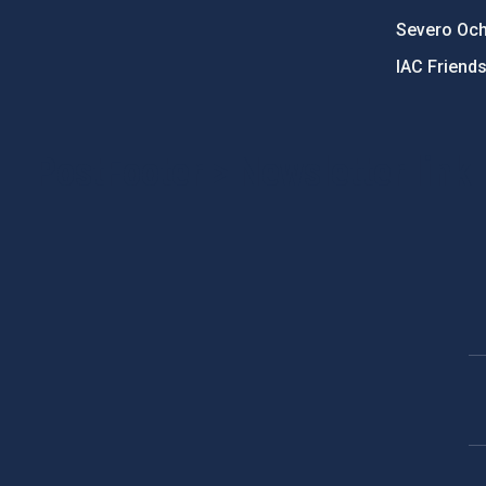
Severo Oc
IAC Friend
PostFooter > Newsletter link