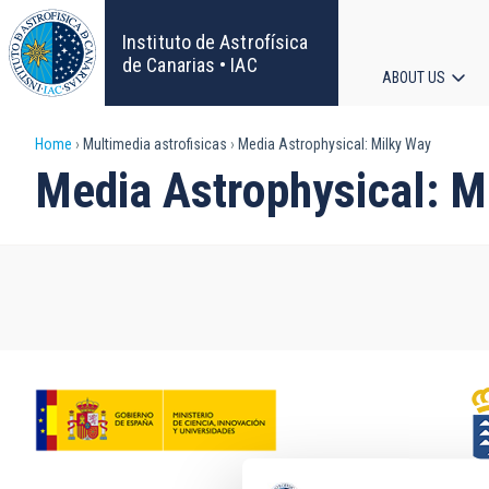
Skip
to
Instituto de Astrofísica
main
de Canarias • IAC
ABOUT US
content
Main
Breadcrumb
Home
Multimedia astrofisicas
Media Astrophysical: Milky Way
navigat
Media Astrophysical: M