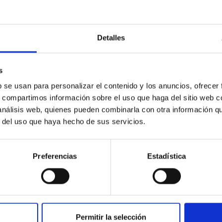
C
IAC PORTAL
Detalles
Sitemap
ncy
Privacy policy
s
ics and anti-fraud policy
Legal notice
b se usan para personalizar el contenido y los anuncios, ofrecer
s, compartimos información sobre el uso que haga del sitio web 
lity and diversity
Cookies policy
 análisis web, quienes pueden combinarla con otra información q
 and Sustainability
Accessibility
r del uso que haya hecho de sus servicios.
C
ts
Preferencias
Estadística
nding
hoa Programme
s
Permitir la selección