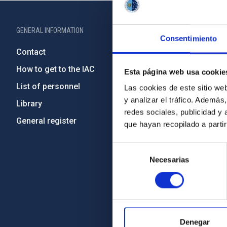
GENERAL INFORMATION
ABOUT THE IA
Consentimiento
Contact
Legislation
How to get to the IAC
Transpare
Esta página web usa cookie
List of personnel
Code of eth
Las cookies de este sitio we
y analizar el tráfico. Ademá
Library
Gender equa
redes sociales, publicidad y
General register
Environment
que hayan recopilado a parti
Forever IA
Selección
IAC Projec
Necesarias
de
External fu
consentimiento
Severo Oc
IAC Friend
Denegar