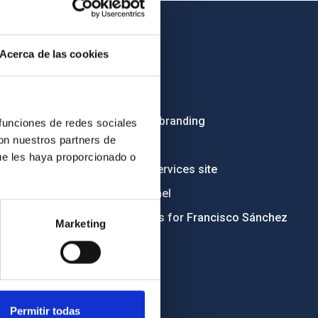
OTHER LINKS
Acerca de las cookies
Employment
Tenders
Institutional branding
 funciones de redes sociales
con nuestros partners de
RSS
ue les haya proporcionado o
Electronic services site
Ethics channel
Condolences for Francisco Sánchez
Marketing
Permitir todas