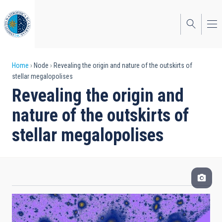
Skip
to
main
content
Breadcrumb
Home
Node
Revealing the origin and nature of the outskirts of
stellar megalopolises
Revealing the origin and
nature of the outskirts of
stellar megalopolises