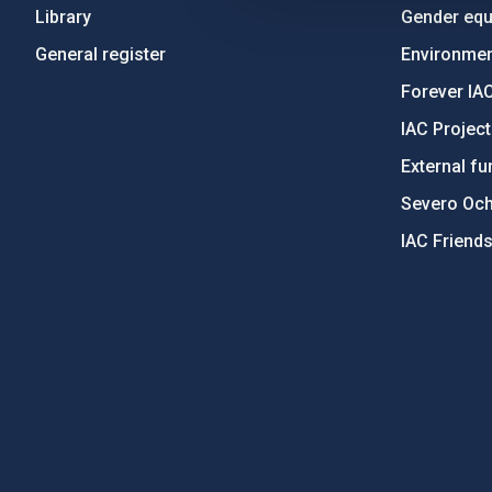
Library
Gender equa
General register
Environment
Forever IA
IAC Projec
External fu
Severo Oc
IAC Friend
PostFooter > Newsletter link