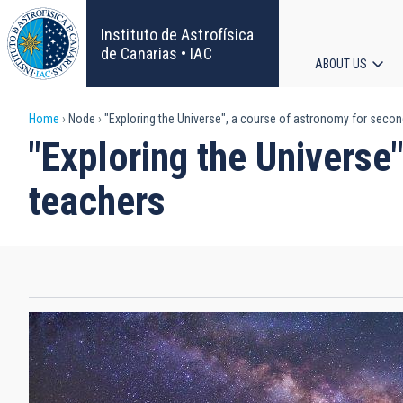
Skip
to
Instituto de Astrofísica
main
de Canarias • IAC
ABOUT US
content
Main
Breadcrumb
Home
Node
"Exploring the Universe", a course of astronomy for seco
navigat
"Exploring the Universe
teachers