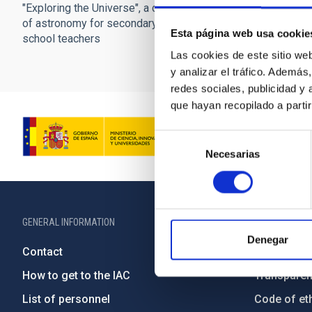
"Exploring the Universe", a course
of astronomy for secondary
Esta página web usa cookie
school teachers
Las cookies de este sitio we
y analizar el tráfico. Ademá
redes sociales, publicidad y
que hayan recopilado a parti
Selección
Necesarias
de
consentimiento
GENERAL INFORMATION
ABOUT THE IA
Denegar
Contact
Legislation
How to get to the IAC
Transpare
List of personnel
Code of eth