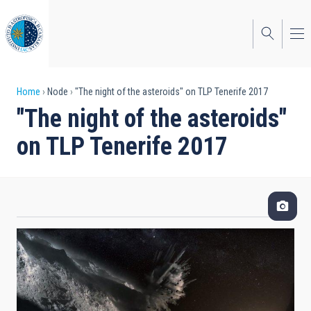
Skip
to
main
content
Breadcrumb
Home
Node
"The night of the asteroids" on TLP Tenerife 2017
"The night of the asteroids"
on TLP Tenerife 2017