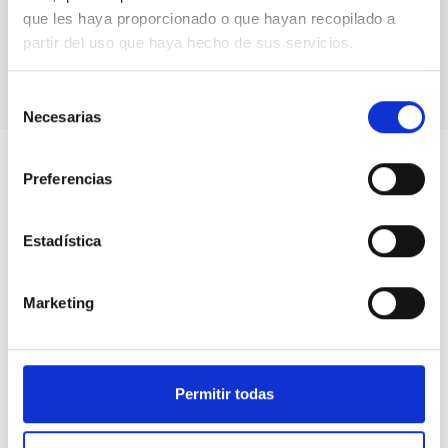
"From La
que les haya proporcionado o que hayan recopilado a
Palma to
partir del uso que haya hecho de sus servicios.
the sky"
Selección
Necesarias
de
consentimiento
Preferencias
Estadística
Marketing
Permitir todas