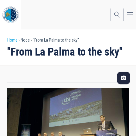
Skip
to
main
content
Breadcrumb
Home
Node
"From La Palma to the sky"
"From La Palma to the sky"