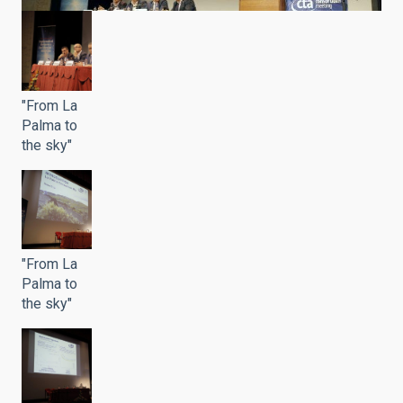
"From La
Palma to
the sky"
"From La
Palma to
the sky"