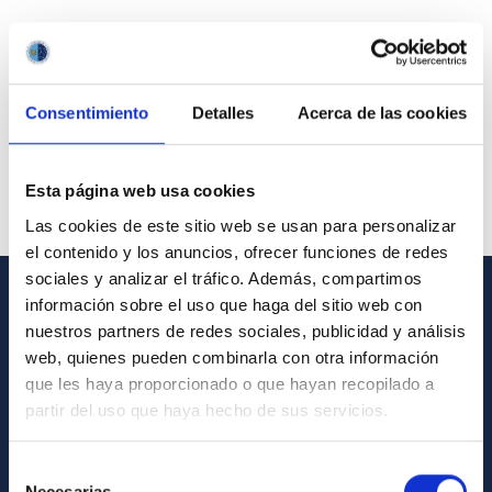
Consentimiento
Detalles
Acerca de las cookies
Esta página web usa cookies
Las cookies de este sitio web se usan para personalizar
el contenido y los anuncios, ofrecer funciones de redes
sociales y analizar el tráfico. Además, compartimos
información sobre el uso que haga del sitio web con
GENERAL INFORMATION
nuestros partners de redes sociales, publicidad y análisis
web, quienes pueden combinarla con otra información
Contact
que les haya proporcionado o que hayan recopilado a
How to get to the IAC
partir del uso que haya hecho de sus servicios.
List of personnel
Selección
Library
Necesarias