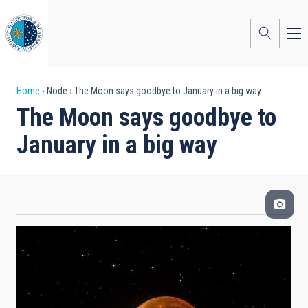
Skip
to
main
content
Breadcrumb
Home
Node
The Moon says goodbye to January in a big way
The Moon says goodbye to
January in a big way