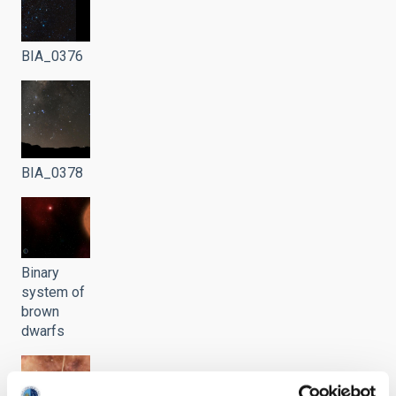
BIA_0376
BIA_0378
Binary
system of
brown
dwarfs