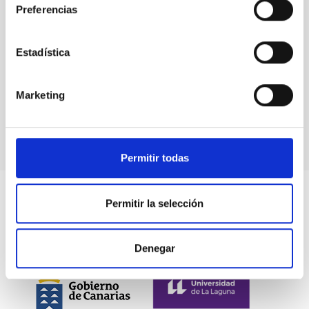
Cluster of
Preferencias
Red Giants
Estadística
Marketing
Symbiotic
stars
Permitir todas
Permitir la selección
Denegar