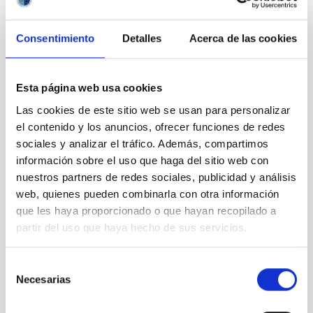
Black hole
Consentimiento
Detalles
Acerca de las cookies
in the
center of a
galaxy
Esta página web usa cookies
Las cookies de este sitio web se usan para personalizar
el contenido y los anuncios, ofrecer funciones de redes
sociales y analizar el tráfico. Además, compartimos
Expulsion
información sobre el uso que haga del sitio web con
of the
nuestros partners de redes sociales, publicidad y análisis
galactic
web, quienes pueden combinarla con otra información
disk from
que les haya proporcionado o que hayan recopilado a
a binary
partir del uso que haya hecho de sus servicios.
system
Selección
Necesarias
de
consentimiento
Supermassive