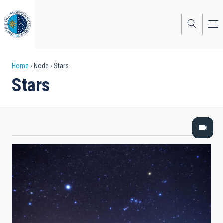
Skip
to
main
content
Breadcrumb
Home
Node
Stars
Stars