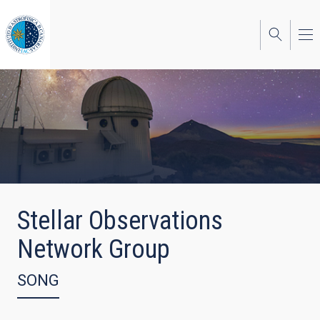
Skip
to
main
content
Stellar Observations
Network Group
SONG