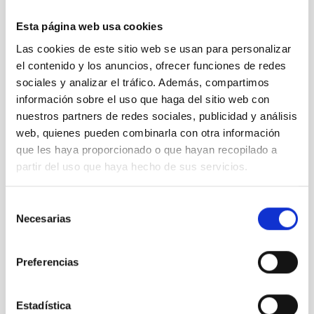
LCOGTN
Las Cumbres Observatory, a global telescope network
Esta página web usa cookies
Network
Nocturnal
Ø 40.00 cm
Las cookies de este sitio web se usan para personalizar
el contenido y los anuncios, ofrecer funciones de redes
sociales y analizar el tráfico. Además, compartimos
información sobre el uso que haga del sitio web con
nuestros partners de redes sociales, publicidad y análisis
web, quienes pueden combinarla con otra información
que les haya proporcionado o que hayan recopilado a
partir del uso que haya hecho de sus servicios.
Selección
Necesarias
de
consentimiento
Preferencias
GONG
Global Oscillations Network Group
Network
Imaging
Solar
Estadística