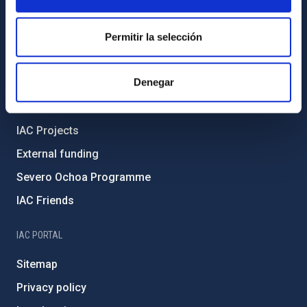
Transparency
Code of ethics and anti-fraud policy
Permitir la selección
Gender equality and diversity
Denegar
Environment and Sustainability
Forever IAC
IAC Projects
External funding
Severo Ochoa Programme
IAC Friends
IAC PORTAL
Sitemap
Privacy policy