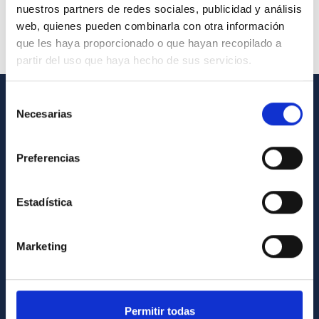
nuestros partners de redes sociales, publicidad y análisis
web, quienes pueden combinarla con otra información
que les haya proporcionado o que hayan recopilado a
partir del uso que haya hecho de sus servicios.
Selección
Necesarias
de
GENERAL INFORMATION
consentimiento
Contact
Preferencias
How to get to the IAC
List of personnel
Estadística
Library
General register
Marketing
ABOUT THE IAC
Legislation
Permitir todas