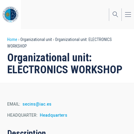
Skip
to
main
content
Breadcrumb
Home
Organizational unit
Organizational unit: ELECTRONICS
WORKSHOP
Organizational unit:
ELECTRONICS WORKSHOP
EMAIL
secins@iac.es
HEADQUARTER
Headquarters
Description