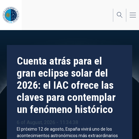
Skip
to
main
content
Cuenta atrás para el
gran eclipse solar del
2026: el IAC ofrece las
claves para contemplar
un fenómeno histórico
6 of August, 2026 - 11:34:38
El próximo 12 de agosto, España vivirá uno de los
acontecimientos astronómicos más extraordinarios