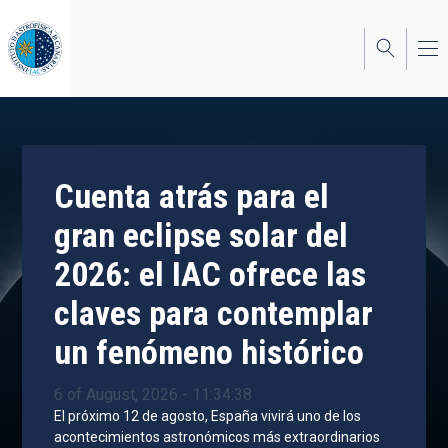
Skip
to
main
content
Cuenta atrás para el
gran eclipse solar del
2026: el IAC ofrece las
claves para contemplar
un fenómeno histórico
6 of August, 2026 - 11:34:38
El próximo 12 de agosto, España vivirá uno de los
acontecimientos astronómicos más extraordinarios