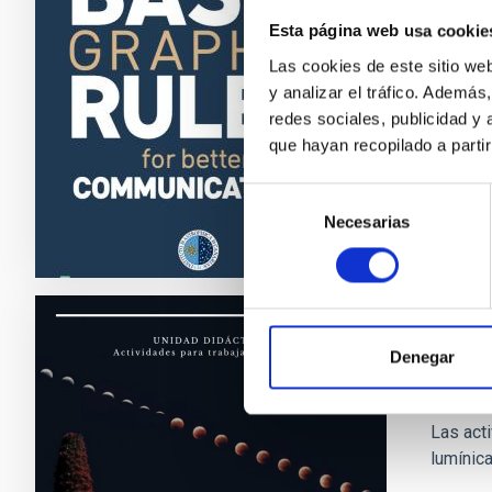
Basic
Esta página web usa cookie
Basic pr
Las cookies de este sitio we
Scienti
y analizar el tráfico. Ademá
redes sociales, publicidad y
Date
que hayan recopilado a parti
Selección
Necesarias
de
consentimiento
TEACHIN
Denegar
UD EE
Las act
lumínic