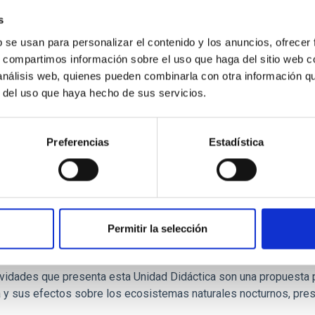
 Graphic Rules For Better Communications
s
actical and conceptual graphic design rules to visually improve y
b se usan para personalizar el contenido y los anuncios, ofrecer
fic Posters Design.
s, compartimos información sobre el uso que haga del sitio web 
 análisis web, quienes pueden combinarla con otra información q
05/09/2025
r del uso que haya hecho de sus servicios.
Preferencias
Estadística
G UNITS
Permitir la selección
Labs: El uso sostenible de la luz artificial (ES
ividades que presenta esta Unidad Didáctica son una propuesta p
a y sus efectos sobre los ecosistemas naturales nocturnos, pre