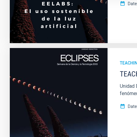
Date
TEACHIN
TEACH
Unidad D
fenómen
Date