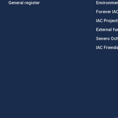
General register
Environment
Forever IA
IAC Projec
External fu
Severo Oc
IAC Friend
PostFooter > Newsletter link