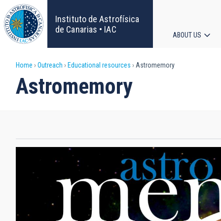
Skip
to
Instituto de Astrofísica
main
de Canarias • IAC
ABOUT US
content
Main
Breadcrumb
Home
Outreach
Educational resources
Astromemory
navigat
Astromemory