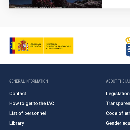
GENERAL INFORMATION
ABOUT THE IA
Contact
Legislation
How to get to the IAC
Transpare
List of personnel
Code of eth
Library
Gender equa