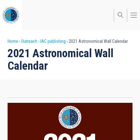
Skip
to
main
content
Breadcrumb
Home
Outreach
IAC publishing
2021 Astronomical Wall Calendar
2021 Astronomical Wall
Calendar