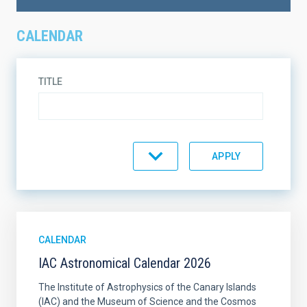
CALENDAR
TITLE
TOPIC
ON SALE
SUPPORT
CALENDAR
IAC Astronomical Calendar 2026
SORT BY
ORDER
The Institute of Astrophysics of the Canary Islands
(IAC) and the Museum of Science and the Cosmos