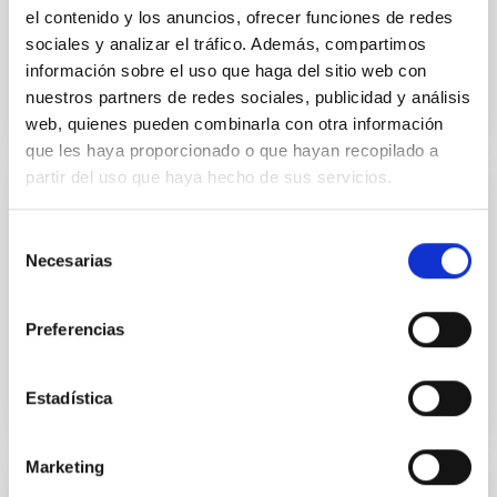
el contenido y los anuncios, ofrecer funciones de redes
Date
01/19/2024
sociales y analizar el tráfico. Además, compartimos
información sobre el uso que haga del sitio web con
nuestros partners de redes sociales, publicidad y análisis
web, quienes pueden combinarla con otra información
que les haya proporcionado o que hayan recopilado a
partir del uso que haya hecho de sus servicios.
CALENDAR
Selección
Calendario astronómico 2024 (póster)
Necesarias
de
Calendario de 2024 tipo póster (una hoja)
consentimiento
Preferencias
Date
01/19/2024
Estadística
Marketing