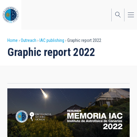
Skip
to
main
content
Breadcrumb
Home
Outreach
IAC publishing
Graphic report 2022
Graphic report 2022