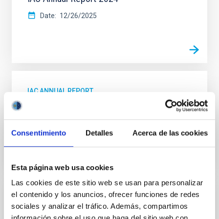
Date
12/26/2025
IAC ANNUAL REPORT
Graphic report 2023
Date
11/12/2024
Consentimiento
Detalles
Acerca de las cookies
Esta página web usa cookies
Las cookies de este sitio web se usan para personalizar
el contenido y los anuncios, ofrecer funciones de redes
IAC ANNUAL REPORT
sociales y analizar el tráfico. Además, compartimos
Annual Report 2022
información sobre el uso que haga del sitio web con