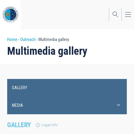
Skip
to
main
content
Breadcrumb
Home
Outreach
Multimedia gallery
Multimedia gallery
GALLERY
Main
navigation
MEDIA
GALLERY
Legal info