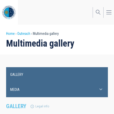
Skip
to
main
content
Breadcrumb
Home
Outreach
Multimedia gallery
Multimedia gallery
GALLERY
Main
navigation
MEDIA
GALLERY
Legal info