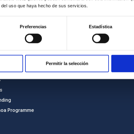
r del uso que haya hecho de sus servicios.
C
IAC PORTAL
Preferencias
Estadística
Sitemap
ncy
Privacy policy
ics and anti-fraud policy
Legal notice
lity and diversity
Cookies policy
Permitir la selección
 and Sustainability
Accessibility
C
ts
nding
hoa Programme
s