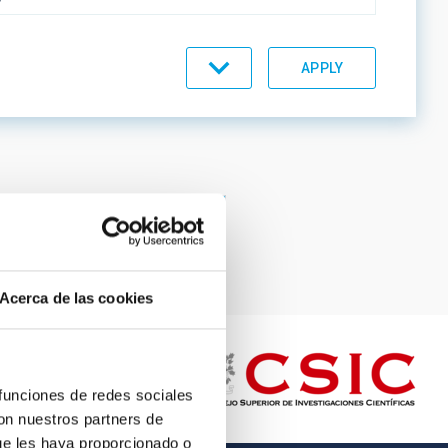
C LINES
Page
12
Page
13
Page
14
Page
15
Current
16
page
ORDER
Acerca de las cookies
 funciones de redes sociales
con nuestros partners de
ue les haya proporcionado o