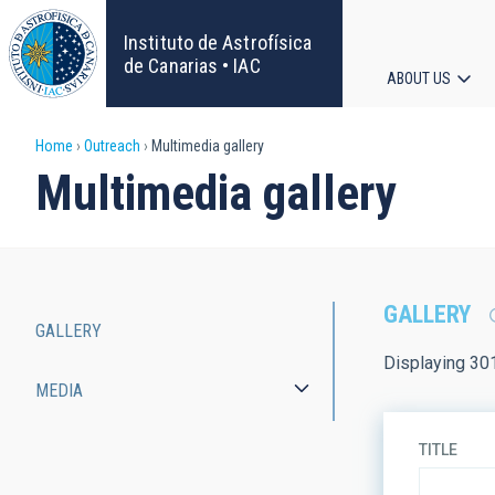
Skip
to
Instituto de Astrofísica
main
de Canarias • IAC
ABOUT US
content
Main
Breadcrumb
Home
Outreach
Multimedia gallery
navigat
Multimedia gallery
GALLERY
GALLERY
Main
Displaying 30
MEDIA
navigation
TITLE