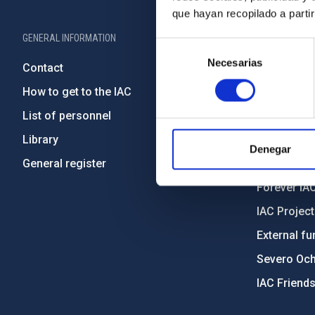
que hayan recopilado a parti
GENERAL INFORMATION
ABOUT THE IA
Selección
Necesarias
de
Contact
Legislation
consentimiento
How to get to the IAC
Transpare
List of personnel
Code of eth
Library
Gender equa
Denegar
General register
Environment
Forever IA
IAC Projec
External fu
Severo Oc
IAC Friend