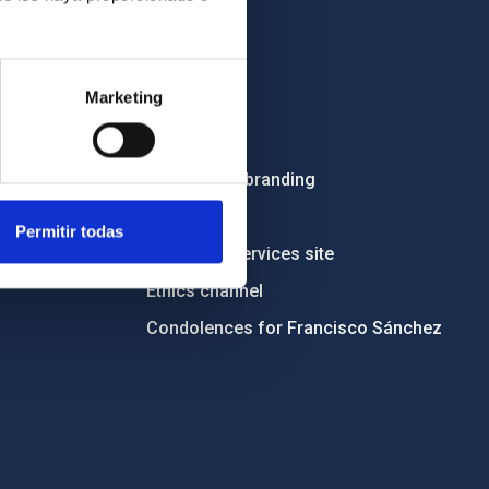
OTHER LINKS
Marketing
Employment
Tenders
Institutional branding
RSS
Permitir todas
Electronic services site
Ethics channel
Condolences for Francisco Sánchez