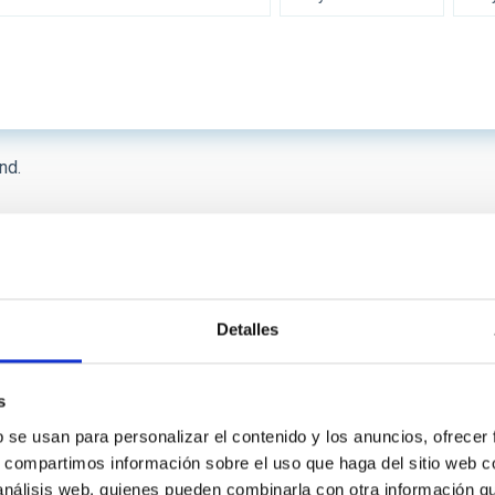
 INSTRUMENTATION
IACTE
nd.
SICAL
First
«
Previous
‹
…
Page
8
Page
9
Page
10
Page
11
page
page
 ON
SORT BY
Detalles
s
b se usan para personalizar el contenido y los anuncios, ofrecer
s, compartimos información sobre el uso que haga del sitio web 
 análisis web, quienes pueden combinarla con otra información q