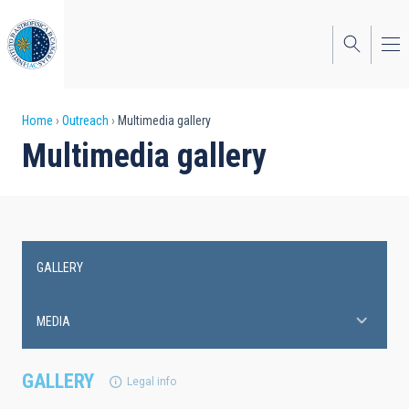
Skip
to
main
content
Breadcrumb
Home
Outreach
Multimedia gallery
Multimedia gallery
GALLERY
Main
navigation
MEDIA
GALLERY
Legal info