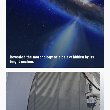
IACTEC LINES
ASTROPHYSICAL
AUTHORED ON
SORT BY
ORDER
Revealed the morphology of a galaxy hidden by its
bright nucleus