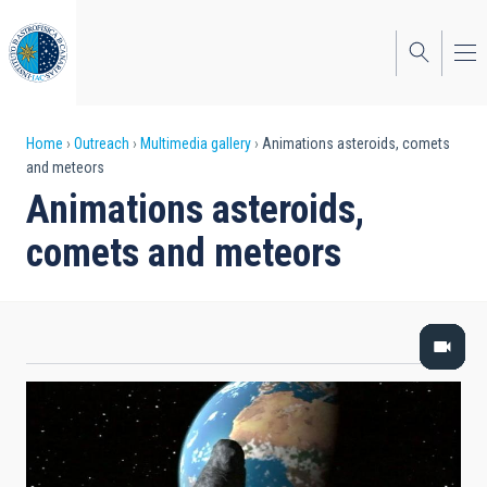
Skip
to
main
content
Breadcrumb
Home
Outreach
Multimedia gallery
Animations asteroids, comets
and meteors
Animations asteroids,
comets and meteors