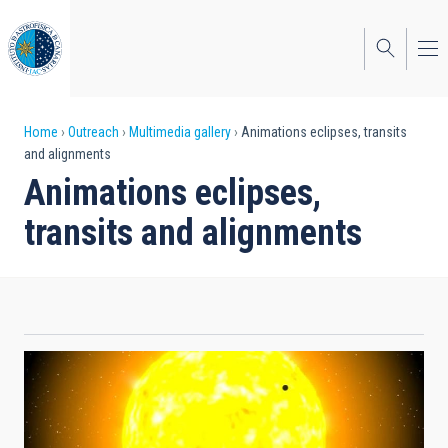
Skip
to
main
content
Breadcrumb
Home
Outreach
Multimedia gallery
Animations eclipses, transits
and alignments
Animations eclipses,
transits and alignments