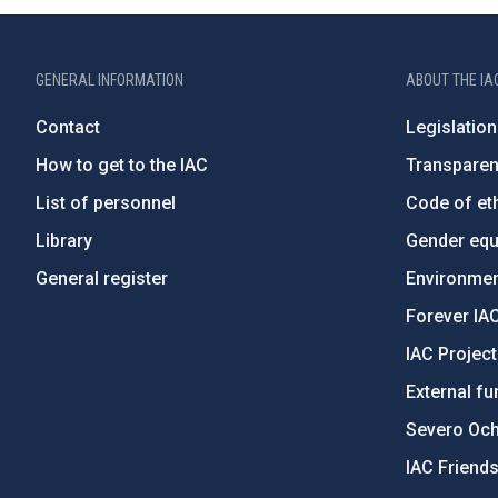
GENERAL INFORMATION
ABOUT THE IA
Contact
Legislation
How to get to the IAC
Transpare
List of personnel
Code of eth
Library
Gender equa
General register
Environment
Forever IA
IAC Projec
External fu
Severo Oc
IAC Friend