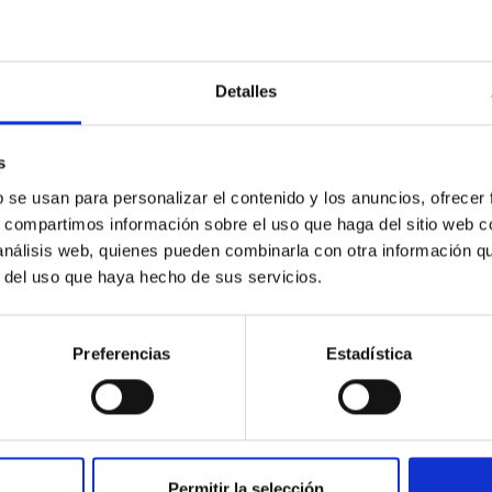
BIA_0367
BIA_0366
Detalles
s
b se usan para personalizar el contenido y los anuncios, ofrecer
s, compartimos información sobre el uso que haga del sitio web 
 análisis web, quienes pueden combinarla con otra información q
r del uso que haya hecho de sus servicios.
Preferencias
Estadística
BIA_0372
BIA_0370
Permitir la selección