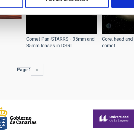
Comet Pan-STARRS - 35mm and
Core, head and 
85mm lenses in DSRL
comet
Page 1
Next
››
page