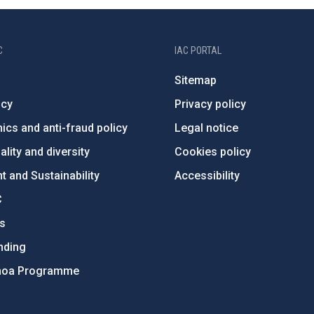
C
IAC PORTAL
Sitemap
ncy
Privacy policy
ics and anti-fraud policy
Legal notice
lity and diversity
Cookies policy
 and Sustainability
Accessibility
C
ts
nding
hoa Programme
s