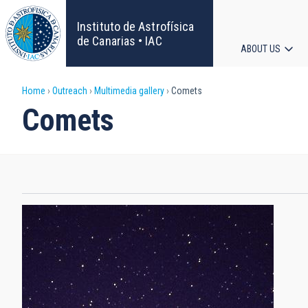
Skip
to
Instituto de Astrofísica
main
de Canarias • IAC
ABOUT US
content
Main
Breadcrumb
Home
Outreach
Multimedia gallery
Comets
navigat
Comets